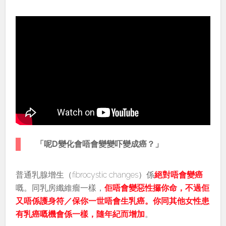
「呢D變化會唔會變變吓變成癌？」
普通乳腺增生（fibrocystic changes）係
絕對唔會變癌
嘅。同乳房纖維瘤一樣，
佢唔會變惡性攞你命，不過佢
又唔係護身符／保你一世唔會生乳癌。你同其他女性患
有乳癌嘅機會係一樣，隨年紀而增加
。