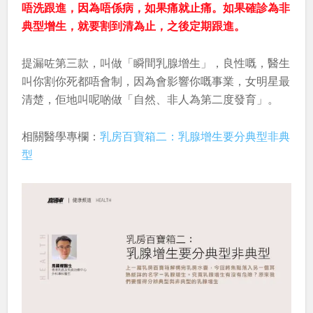
唔洗跟進，因為唔係病，如果痛就止痛。如果確診為非
典型增生，就要割到清為止，之後定期跟進。
提漏咗第三款，叫做「瞬間乳腺增生」，良性嘅，醫生
叫你割你死都唔會制，因為會影響你嘅事業，女明星最
清楚，佢地叫呢啲做「自然、非人為第二度發育」。
相關醫學專欄：
乳房百寶箱二：乳腺增生要分典型非典
型