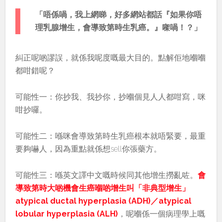
「唔係喎，我上網睇，好多網站都話『如果你唔
理乳腺增生，會導致第時生乳癌。』㗎喎！？」
糾正呢啲謬誤，就係我呢度嘅最大目的。點解佢地嗰嗰
都咁錯呢？
可能性一：你抄我、我抄你，抄嗰個見人人都咁寫，咪
咁抄囉。
可能性二：喺咪會導致第時生乳癌根本就唔緊要，最重
要夠嚇人，因為重點就係想sell你張藥方。
可能性三：喺英文譯中文嘅時候同其他增生撈亂咗。
會
導致第時大啲機會生癌嗰啲增生叫「非典型增生」
atypical ductal hyperplasia (ADH)／atypical
lobular hyperplasia (ALH)
，呢嗰係一個病理學上嘅