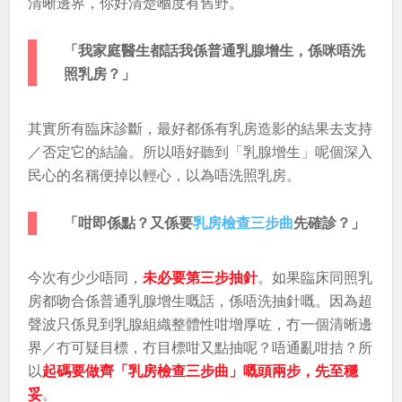
清晰邊界，你好清楚嗰度有舊野。
「我家庭醫生都話我係普通乳腺增生，係咪唔洗
照乳房？」
其實所有臨床診斷，最好都係有乳房造影的結果去支持
／否定它的結論。所以唔好聽到「乳腺增生」呢個深入
民心的名稱便掉以輕心，以為唔洗照乳房。
「咁即係點？又係要
乳房檢查三步曲
先確診？」
今次有少少唔同，
未必要第三步抽針
。如果臨床同照乳
房都吻合係普通乳腺增生嘅話，係唔洗抽針嘅。因為超
聲波只係見到乳腺組織整體性咁增厚咗，冇一個清晰邊
界／冇可疑目標，冇目標咁又點抽呢？唔通亂咁拮？所
以
起碼要做齊「乳房檢查三步曲」嘅頭兩步，先至穩
妥
。