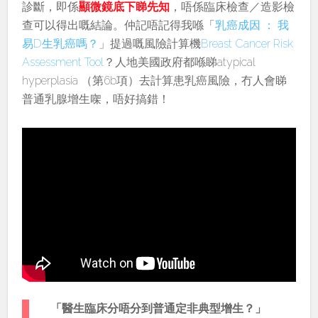
診斷，即係
顯微鏡底下睇先知
，唔係臨床檢查／造影檢
查可以得出嘅結論。仲記唔記得我喺「
乳癌成因 ： 我
易D生乳癌嗎？
」提過嘅風險計算機
Breast Cancer Risk
Assessment Tool
？人地美國政府都喺睇atypical
hyperplasia （第6b項）去計算患乳癌風險，冇人會睇
普通乳腺增生㗎，唔好搞錯！
「醫生臨床分唔分到普通定非典型增生？」