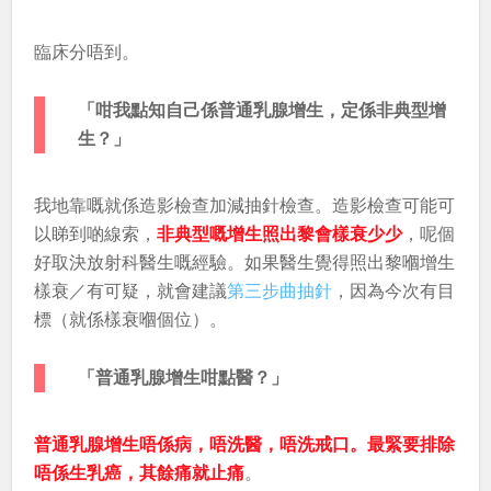
臨床分唔到。
「咁我點知自己係普通乳腺增生，定係非典型增
生？」
我地靠嘅就係造影檢查加減抽針檢查。造影檢查可能可
以睇到啲線索，
非典型嘅增生照出黎會樣衰少少
，呢個
好取決放射科醫生嘅經驗。如果醫生覺得照出黎嗰增生
樣衰／有可疑，就會建議
第三步曲抽針
，因為今次有目
標（就係樣衰嗰個位）。
「普通乳腺增生咁點醫？」
普通乳腺增生唔係病，唔洗醫，唔洗戒口。最緊要排除
唔係生乳癌，其餘痛就止痛
。