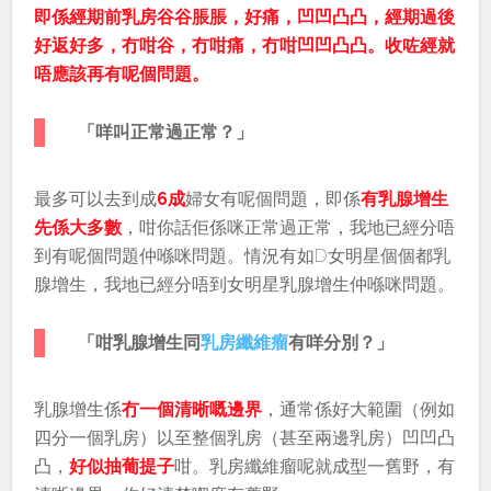
即係經期前乳房谷谷脹脹，好痛，凹凹凸凸，經期過後
好返好多，冇咁谷，冇咁痛，冇咁凹凹凸凸。收咗經就
唔應該再有呢個問題。
「咩叫正常過正常？」
最多可以去到成
6成
婦女有呢個問題，即係
有乳腺增生
先係大多數
，咁你話佢係咪正常過正常，我地已經分唔
到有呢個問題仲喺咪問題。情況有如D女明星個個都乳
腺增生，我地已經分唔到女明星乳腺增生仲喺咪問題。
「咁乳腺增生同
乳房纖維瘤
有咩分別？」
乳腺增生係
冇一個清晰嘅邊界
，通常係好大範圍（例如
四分一個乳房）以至整個乳房（甚至兩邊乳房）凹凹凸
凸，
好似抽葡提子
咁。乳房纖維瘤呢就成型一舊野，有