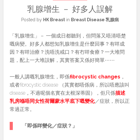
乳腺增生 － 好多人誤解
Posted by
HK Breast
in
Breast Disease 乳腺病
「乳腺增生」－ 一個成日都聽到，但問落又唔清唔楚
嘅病變。好多人都想知乳腺增生是什麼回事？有咩成
因？有咩治療？洗唔洗戒口？有冇咩食療？一大堆問
題，配上一大堆誤解，其實答案又係好簡單⋯⋯
一般人講嘅乳腺增生，即係
fibrocystic changes
，
或者fibrocystic disease （其實都唔係病，所以唔應該叫
disease，不過呢個名實在太根深蒂固），佢只係
描述
乳房喺唔同女性荷爾蒙水平底下嘅變化
／症狀，所以正
常過正常。
「即係咩變化／症狀？」