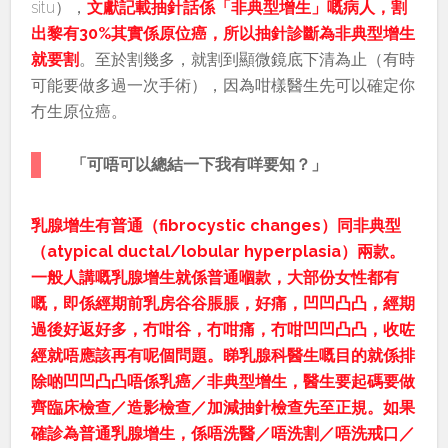
situ），
文獻記載抽針話係「非典型增生」嘅病人，割
出黎有30%其實係原位癌，所以抽針診斷為非典型增生
就要割
。至於割幾多，就割到顯微鏡底下清為止（有時
可能要做多過一次手術），因為咁樣醫生先可以確定你
冇生原位癌。
「可唔可以總結一下我有咩要知？」
乳腺增生有普通（fibrocystic changes）同非典型
（atypical ductal/lobular hyperplasia）兩款。
一般人講嘅乳腺增生就係普通嗰款，大部份女性都有
嘅，即係經期前乳房谷谷脹脹，好痛，凹凹凸凸，經期
過後好返好多，冇咁谷，冇咁痛，冇咁凹凹凸凸，收咗
經就唔應該再有呢個問題。睇乳腺科醫生嘅目的就係排
除啲凹凹凸凸唔係乳癌／非典型增生，醫生要起碼要做
齊臨床檢查／造影檢查／加減抽針檢查先至正規。如果
確診為普通乳腺增生，係唔洗醫／唔洗割／唔洗戒口／