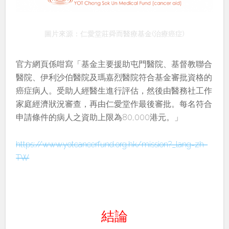
圖片來源：仁愛堂莊舜而醫療基金(治療癌症)
官方網頁係咁寫「基金主要援助屯門醫院、基督教聯合
醫院、伊利沙伯醫院及瑪嘉烈醫院符合基金審批資格的
癌症病人。受助人經醫生進行評估，然後由醫務社工作
家庭經濟狀況審查，再由仁愛堂作最後審批。每名符合
申請條件的病人之資助上限為80,000港元。」
https://www.yotcancerfund.org.hk/mission?_lang=zh-
TW
結論