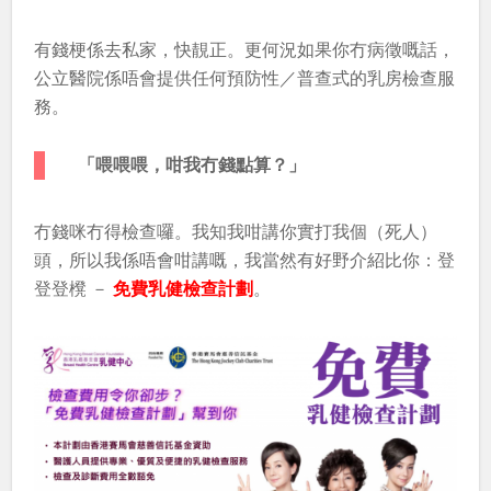
有錢梗係去私家，快靚正。更何況如果你冇病徵嘅話，
公立醫院係唔會提供任何預防性／普查式的乳房檢查服
務。
「喂喂喂，咁我冇錢點算？」
冇錢咪冇得檢查囉。我知我咁講你實打我個（死人）
頭，所以我係唔會咁講嘅，我當然有好野介紹比你：登
登登櫈 －
免費乳健檢查計劃
。