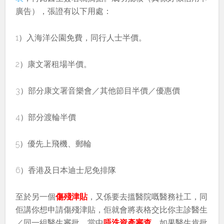
廣告），張證有以下用處：
1）入海洋公園免費，同行人士半價。
2）康文署租場半價。
3）部分康文署音樂會／其他節目半價／優惠價
4）部分渡輪半價
5）優先上飛機、郵輪
6）香港及日本迪士尼免排隊
至於另一個
傷殘津貼
，又係要去搵醫院嘅醫務社工，同
佢講你想申請傷殘津貼，佢就會將表格交比你主診醫生
／同一組醫生審批，當中
唔洗資產審查
。如果醫生肯批