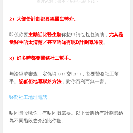
圖片來源：書本＜窮得只剩下錢＞
2）大部份計劃都要經醫生轉介。
即係你要
主動話比醫生聽
你想申請乜乜乜資助，
尤其是
當醫生唔太清楚／甚至唔知有呢D計劃嘅時候
。
3）好多時都要醫務社工幫手。
無論經濟審查，定係填form交form，都要醫務社工幫
手。
記低佢地嘅聯絡方法
，對你百利而無一害。
醫務社工地址電話
唔同階段嘅你，有唔同嘅需要。以下會將所有計劃歸納
為不同階段去介紹比你聽。