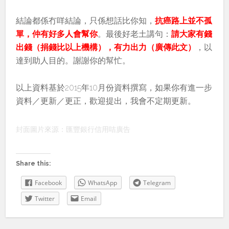
結論都係冇咩結論，只係想話比你知，
抗癌路上並不孤
單，仲有好多人會幫你
。最後好老土講句：
請大家有錢
出錢（
捐錢比以上機構），有力出力（廣傳此文）
，以
達到助人目的。謝謝你的幫忙。
以上資料基於2015年10月份資料撰寫，如果你有進一步
資料／更新／更正，歡迎提出，我會不定期更新。
封面圖片來源：匯豐銀行信用咭廣告
Share this:
Facebook
WhatsApp
Telegram
Twitter
Email