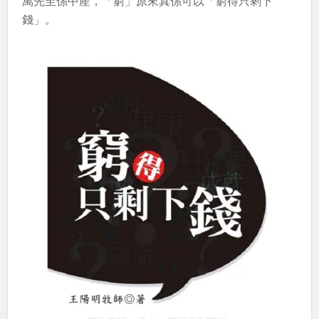
萬先至係中產，「窮」原來真係可以「窮得只剩下
錢」。