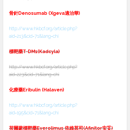
骨針Denosumab (Xgeva適治華)
http://www.hkbcf.org/article.php?
aid=213&cid=71&lang=chi
標靶藥T-DM1(Kadcyla)
http://www.hkbcf.org/article.php?
aid=223&cid=71&lang=chi
化療藥Eribulin (Halaven)
http://www.hkbcf.org/article.php?
aid=195&cid=71&lang=chi
荷爾蒙標靶藥Everolimus 依維莫司(Afinitor安妥)