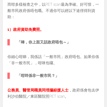
而咁多樣檢查之中，以PET scan最為準確。好可惜，一
般市民政府係唔包嘅。不過你可以經以下途徑得到資
助：
1）政府資助免費照。
「唓，你上面又話政府唔包～」
你細心咁睇，我係話「一般市民」政府唔包。如果你係
「非一般市民」，咁咪包囉。
「咁咩係非一般市民？」
公務員、醫管局職員同埋攞綜援人士
，政府係會包去伊
利沙伯醫院／東區醫院照PET scan。