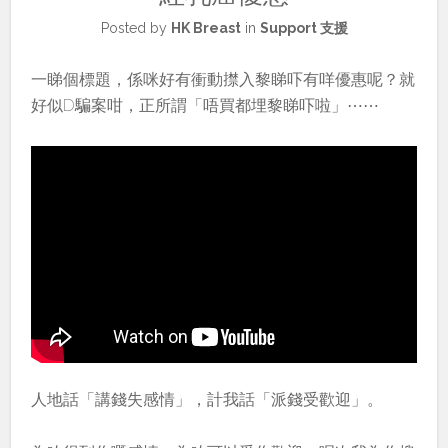
Posted by
HK Breast
in
Support 支援
一睇個標題，係咪好有衝動㩒入黎睇吓有咩優惠呢？就
好似D騙案咁，正所謂「唔買都埋黎睇吓啦」⋯⋯
人地話「講錢失感情」，計我話「派錢受歡迎」。