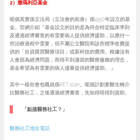
2）撒瑪利亞基金
呢個其實係立法局（立法會的前身）係1950年設立的基
金。官網介紹『基金設立的目的是為符合特定臨床準則
及通過經濟審查的有需要病人提供經濟援助，以應付一
些治療過程中需要，但不屬公立醫院和診所標準收費提
供的「自資購買醫療項目」或新科技的費用。根據沒有
人會因為經濟問題，而得不到適當的醫療服務的理念，
基金希望為有需要的病人儘量提供經濟援助。 』
其中一樣佢會包嘅就係PET scan。呢個計劃要醫生轉介
比醫務社工，之後通過經濟審查，先知得唔得到資助。
「點搵醫務社工？」
醫務社工地址電話