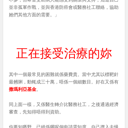
並非孤軍作戰，並與香港防癌會或醫務社工聯絡，協助
她們其他方面的需要。」
正在接受治療的妳
其中一個最常見的困難就係藥費貴。當中尤其以標靶針
最乸脷，動輒成三十萬，唔係一個細數目。好在又係有
撒瑪利亞基金
。
同上面一樣，又係醫生轉介比醫務社工，之後通過經濟
審查，先知得唔得到資助。
你要知嘅野，已經係曬呢個申請需知度，自己㩒入去慢