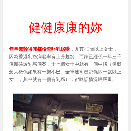
健健康康的妳
無事無幹得閒都檢查吓乳房啦
，尤其40歲以上女士，
因為香港乳癌病發率有上升趨勢，而家已經係一年三千
個新確診乳癌個案，十七個女士中就有一個中招（個概
念大概係如果有一架小巴，全車連司機都係四十歲以上
女士，其中就有一個有乳癌），都咪話情況唔嚴重。