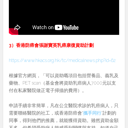
3）香港防癌會張謝寶英乳癌康復資助計劃
https://www.hkacs.org.hk/tc/medicalnews.php?id=62
根據官方網頁，「可以資助嘅項目包括營養品、義乳及
藥物、PET scan（基金會將資助乳癌病人7000元以支
付在私家醫院做正電子掃描的費用）。
申請手續非常簡單，凡在公立醫院求診的乳癌病人，只
需要聯絡醫院的社工，或香港防癌會“
攜手同行
”計劃的
同事，得到他們的推薦，就能獲得資助。雖然資助金額
不多，但希望受助病人能感受到關懷與支持，知道自己