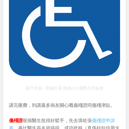
圖片來源：堅毅忍者‧障殘人士國際互助協會
講完藥費，到講最多病友關心嘅傷殘證同傷殘津貼。
傷殘證
呢個醫生批得好鬆手，先去填咗張
傷殘證申請
表
，再比醫生簽名就搞掂。成功批核（真係好似信用卡