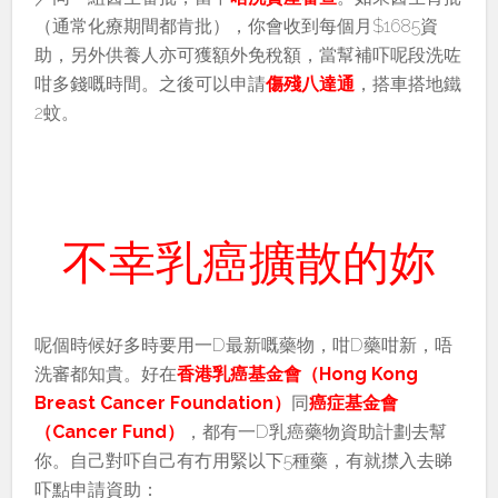
（通常化療期間都肯批），你會收到每個月$1685資
助，另外供養人亦可獲額外免稅額，當幫補吓呢段洗咗
咁多錢嘅時間。之後可以申請
傷殘八達通
，搭車搭地鐵
2蚊。
不幸乳癌擴散的妳
呢個時候好多時要用一D最新嘅藥物，咁D藥咁新，唔
洗審都知貴。好在
香港乳癌基金會（Hong Kong
Breast Cancer Foundation）
同
癌症基金會
（Cancer Fund）
，都有一D乳癌藥物資助計劃去幫
你。自己對吓自己有冇用緊以下5種藥，有就㩒入去睇
吓點申請資助：