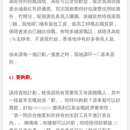
為咗得到你嘅感情、為咗可以受你歡迎，呢次我為你搜
盡全城最紅乳癌優惠。寫完我都覺得好似滙豐信用咭廣
告，冇辦法，呢個廣告真係入曬腦。派錢當然唔係派我
D錢，我地呢D擁有最低工資、最高工時嘅在職貧窮，
係唔會派自己錢比你嘅。有咁多錢派嘅話，就唔洗為咗
3％去靜坐。不過我冇姐，香港地仲有好多善長人翁。
係未講每一個計劃／優惠之時，我地講吓一D基本原
則：
1）要夠窮。
講得資助計劃，梗係資助有需要而又有困難嘅人，其中
一樣最常見嘅就係「窮」。咁咩叫夠窮？原來都可以好
寬鬆，好似Herceptin 撒瑪利亞基金嘅經濟審查咁，
「第一間自住物業和所持有的生財工具不會計算在
內」。 咦咦咦，有樓都可以叫窮，咁唔怪得財爺搵30