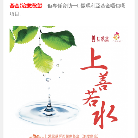
基金(治療癌症)
，佢專係資助一D撒瑪利亞基金唔包嘅
項目。