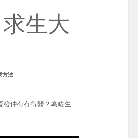
 求生大
治療方法
復發仲有冇得醫？為咗生