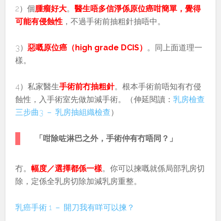
2）個
腫瘤好大
。
醫生唔多信淨係原位癌咁簡單，覺得
可能有侵蝕性
，不過手術前抽粗針抽唔中。
3）
惡嘅原位癌（high grade DCIS）
。同上面道理一
樣。
4）私家醫生
手術前冇抽粗針
。根本手術前唔知有冇侵
蝕性，入手術室先做加減手術。（伸延閱讀：
乳房檢查
三步曲3 － 乳房抽組織檢查
）
「咁除咗淋巴之外，手術仲有冇唔同？」
冇。
幅度／選擇都係一樣
。你可以揀嘅就係局部乳房切
除，定係全乳房切除加減乳房重整。
乳癌手術 1 － 開刀我有咩可以揀？