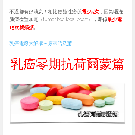
不過都有好消息！相比侵蝕性癌係
電少5次
，因為唔洗
腫瘤位置加電（tumor bed local boost），即係
最少電
15次就搞掂
。
乳癌電療大解構－原來唔洗驚
乳癌零期抗荷爾蒙篇