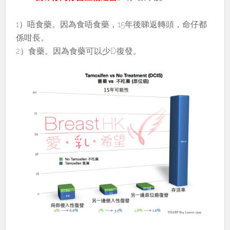
1）唔食藥。因為食唔食藥，15年後睇返轉頭，命仔都
係咁長。
2）食藥。因為食藥可以少D復發。