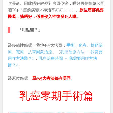
咁長命。因此唔好輕視乳房原位癌，唔好再信保險公司
嗰D咩「癌前病變／存活率好好⋯⋯」。
原位癌都係要
醫嘅，搞唔好，係會侵入性復發死人嘅
。
「咁點醫？」
醫侵蝕性癌呢，我地有5大法寶：
手術
、
化療
、
標靶治
療
、
電療
、
抗荷爾蒙治療
。（
乳癌治療方法 － 我需要
用咩方法醫？1
，
乳癌治療時間 － 我需要用咩方法
醫？2
）
醫原位癌呢，
原來5大療法都有唔同
。
乳癌零期手術篇