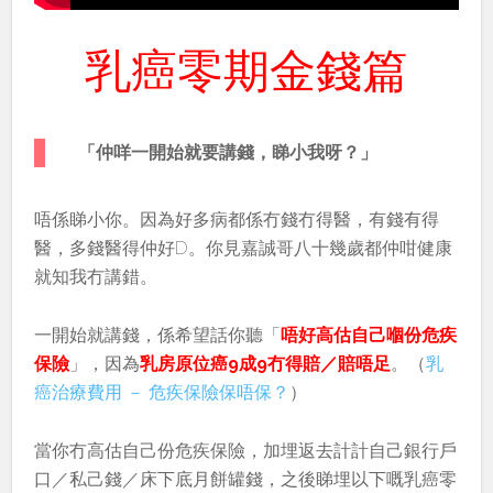
乳癌零期金錢篇
「仲咩一開始就要講錢，睇小我呀？」
唔係睇小你。因為好多病都係冇錢冇得醫，有錢有得
醫，多錢醫得仲好D。你見嘉誠哥八十幾歲都仲咁健康
就知我冇講錯。
一開始就講錢，係希望話你聽「
唔好高估自己嗰份危疾
保險
」，因為
乳房原位癌9成9冇得賠／賠唔足
。（
乳
癌治療費用 － 危疾保險保唔保？
）
當你冇高估自己份危疾保險，加埋返去計計自己銀行戶
口／私己錢／床下底月餅罐錢，之後睇埋以下嘅乳癌零