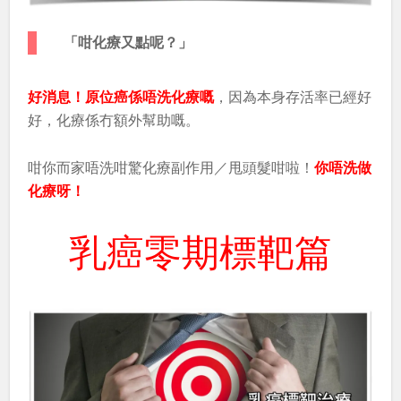
「咁化療又點呢？」
好消息！原位癌係唔洗化療嘅
，因為本身存活率已經好
好，化療係冇額外幫助嘅。
咁你而家唔洗咁驚化療副作用／甩頭髮咁啦！
你唔洗做
化療呀！
乳癌零期標靶篇