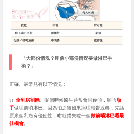
「大部份情況？即係小部份情況要做淋巴手
術？」
正確。最常見有以下情況：
1）
全乳房割除
。呢個時候醫生通常會同你傾，順唔
順
手
做埋前哨淋巴。因為怕之後如果病理報告返黎，先話
原來個乳癌有侵蝕性，咁就錯失咗一個
做前哨淋巴嘅最
佳機會
。