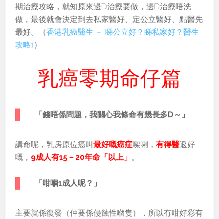
期治療攻略，就知原來邊D治療要做，邊D治療唔洗
做，最後就會決定到去私家醫好、定公立醫好、點醫先
最好。（
香港乳癌醫生 ﹣ 睇公立好？睇私家好？醫生
攻略1
）
乳癌零期命仔篇
「錢唔係問題，我關心我條命有幾長多D～」
講命呢，乳房原位癌叫
最好嘅癌症
㗎喇，
有得醫
返好
嘅，
9成人有15－20年命「以上」
。
「咁嗰1成人呢？」
主要就係復發（仲要係侵蝕性嗰隻），所以冇咁好彩有