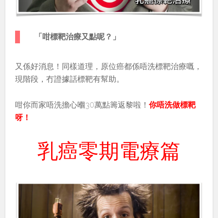
「咁標靶治療又點呢？」
又係好消息！同樣道理，原位癌都係唔洗標靶治療嘅，
現階段，冇證據話標靶有幫助。
咁你而家唔洗擔心嗰30萬點籌返黎啦！
你唔洗做標靶
呀！
乳癌零期電療篇