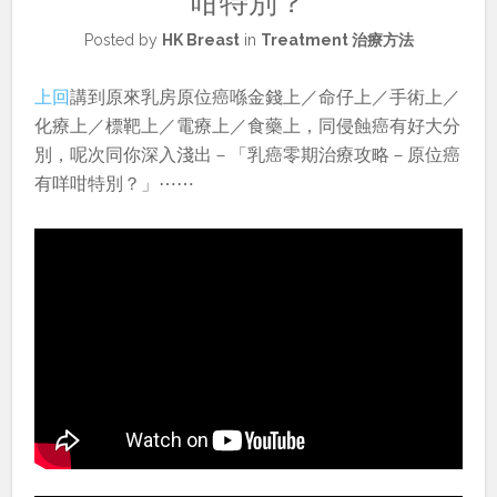
咁特別？
Posted by
HK Breast
in
Treatment 治療方法
上回
講到原來乳房原位癌喺金錢上／命仔上／手術上／
化療上／標靶上／電療上／食藥上，同侵蝕癌有好大分
別，呢次同你深入淺出－「乳癌零期治療攻略－原位癌
有咩咁特別？」⋯⋯