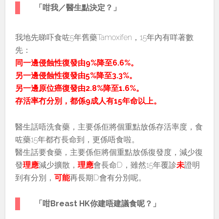
「咁我／醫生點決定？」
我地先睇吓食咗5年舊藥Tamoxifen，15年內有咩著數
先：
同一邊侵蝕性復發由9%降至6.6%。
另一邊侵蝕性復發由5%降至3.3%。
另一邊原位癌復發由2.8%降至1.6%。
存活率冇分別，都係9成人有15年命以上。
醫生話唔洗食藥，主要係佢將個重點放係存活率度，食
咗藥15年都冇長命到，更係唔食啦。
醫生話要食藥，主要係佢將個重點放係復發度，減少復
發
理應
減少擴散，
理應
會長命D，雖然15年覆診
未
證明
到有分別，
可能
再長期D會有分別呢。
「咁Breast HK你建唔建議食呢？」