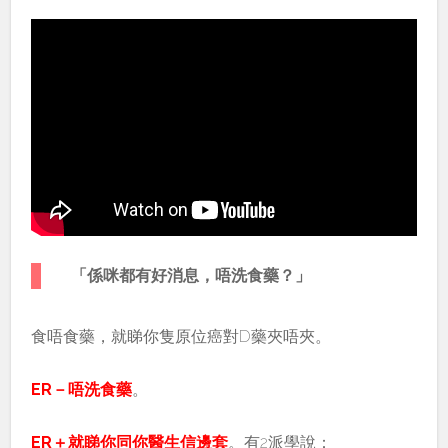
「係咪都有好消息，唔洗食藥？」
食唔食藥，就睇你隻原位癌對D藥夾唔夾。
ER－唔洗食藥
。
ER＋就睇你同你醫生信邊套
。有2派學說：