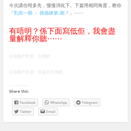
今次講住咁多先，慢慢消化下。下篇用相同角度，教你
「
乳癌一期 － 我係咪第1期？
」⋯⋯
有唔明？係下面寫低佢，我會盡
量解釋你聽⋯⋯
封面圖片來源：互聯網
分段圖片來源：改篇自互聯網
Share this:
Facebook
WhatsApp
Telegram
Twitter
Email