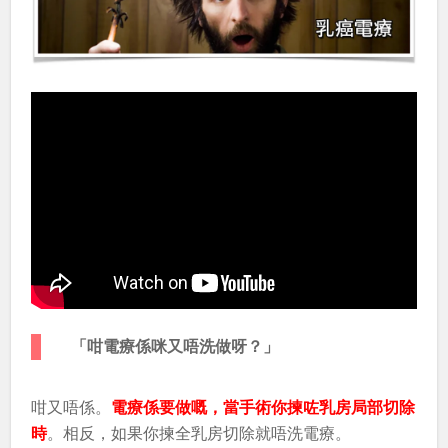
「咁電療係咪又唔洗做呀？」
咁又唔係。
電療係要做嘅，當手術你揀咗乳房局部切除
時
。相反，如果你揀全乳房切除就唔洗電療。