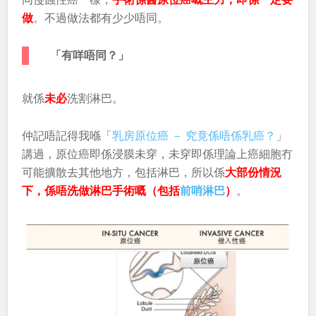
做
。不過做法都有少少唔同。
「有咩唔同？」
就係
未必
洗割淋巴。
仲記唔記得我喺「
乳房原位癌 － 究竟係唔係乳癌？
」
講過，原位癌即係浸膜未穿，未穿即係理論上癌細胞冇
可能擴散去其他地方，包括淋巴，所以係
大部份情況
下，係唔洗做淋巴手術嘅（包括
前哨淋巴
）
。