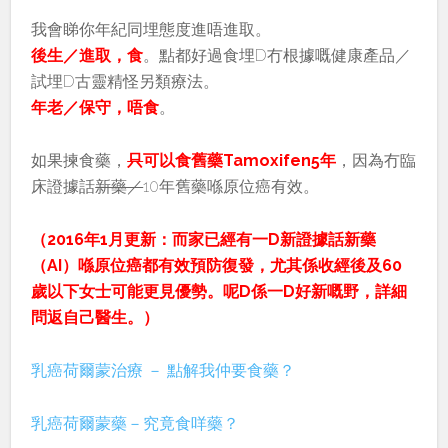
我會睇你年紀同埋態度進唔進取。
後生／進取，食
。點都好過食埋D冇根據嘅健康產品／
試埋D古靈精怪另類療法。
年老／保守，唔食
。
如果揀食藥，
只
可以食舊藥Tamoxifen5年
，因為冇臨
床證據話
新藥／
10年舊藥喺原位癌有效。
（2016年1月更新：而家已經有一D新證據話新藥
（AI）喺原位癌都有效預防復發，尤其係收經後及60
歲以下女士可能更見優勢。呢D係一D好新嘅野，詳細
問返自己醫生。）
乳癌荷爾蒙治療 － 點解我仲要食藥？
乳癌荷爾蒙藥－究竟食咩藥？