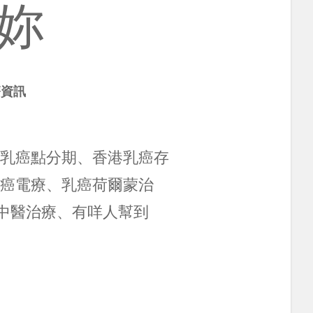
妳
療資訊
乳癌點分期、香港乳癌存
癌電療、乳癌荷爾蒙治
癌中醫治療、有咩人幫到