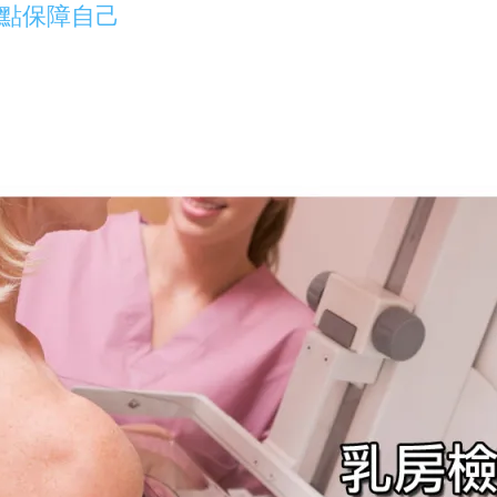
你點保障自己