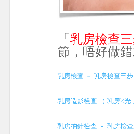
「
乳房檢查三
節，唔好做錯
乳房檢查 － 乳房檢查三步
乳房造影檢查 （ 乳房X光 
乳房抽針檢查 － 乳房檢查