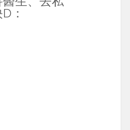
科醫生、去私
D：