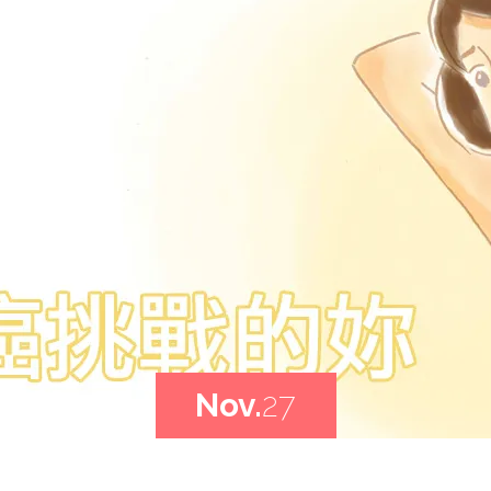
Nov.
27