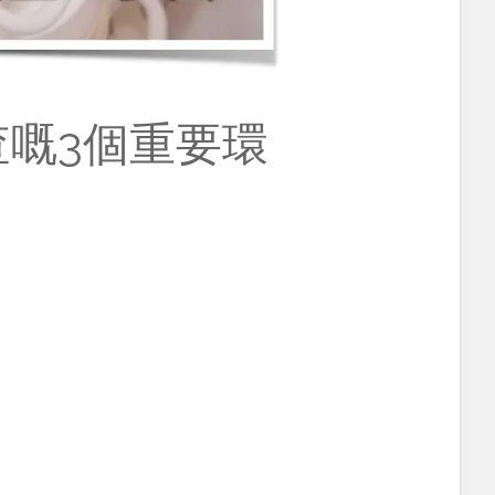
嘅3個重要環