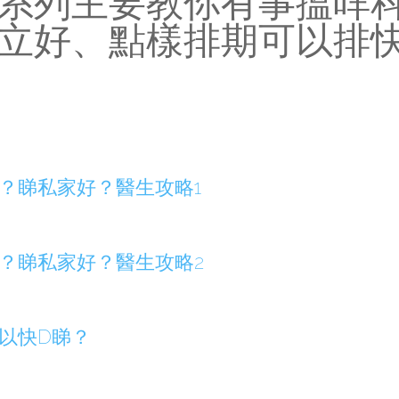
系列主要教你有事搵咩
立好、點樣排期可以排快
？
好？睇私家好？醫生攻略1
好？睇私家好？醫生攻略2
可以快D睇？